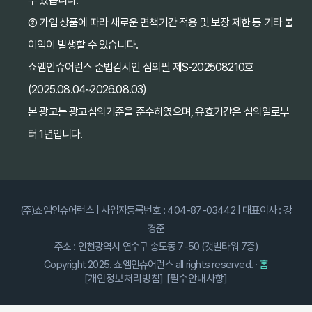
수 있습니다.
② 가입 상품에 따라 새로운 면책기간 적용 및 보장 제한 등 기타 불
이익이 발생할 수 있습니다.
쇼엠인슈어런스 준법감시인 심의필 제S-202508210호
(2025.08.04~2026.08.03)
본 광고는 광고심의기준을 준수하였으며, 유효기간은 심의일로부
터 1년입니다.
(주)쇼엠인슈어런스 | 사업자등록번호 : 404-87-03442 | 대표이사 : 강
경준
주소 : 인천광역시 연수구 송도동 7-50 (갯벌타워 7층)
Copyright 2025. 쇼엠인슈어런스 all rights reserved. ·
홈
[개인정보처리방침]
[필수안내사항]