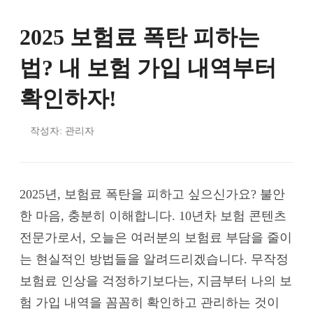
2025 보험료 폭탄 피하는
법? 내 보험 가입 내역부터
확인하자!
작성자: 관리자
2025년, 보험료 폭탄을 피하고 싶으신가요? 불안
한 마음, 충분히 이해합니다. 10년차 보험 콘텐츠
전문가로서, 오늘은 여러분의 보험료 부담을 줄이
는 현실적인 방법들을 알려드리겠습니다. 무작정
보험료 인상을 걱정하기보다는, 지금부터 나의 보
험 가입 내역을 꼼꼼히 확인하고 관리하는 것이