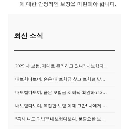
에 대한 안정적인 보장을 마련해야 합니다.
최신 소식
2025 내 보험, 제대로 관리하고 있나? 내보험다보여로 간편하게 진단!
내보험다보여, 숨은 내 보험금 찾고 보험료 낮추는 마법?
내보험다보여, 숨은 보험금 & 혜택 확인하고 2025년 똑똑하게 보험 관리 시작하는 방법
내보험다보여, 복잡한 보험 이제 그만! 나에게 딱 맞는 보험 찾는 3가지 비법
"혹시 나도 과납?" 내보험다보여, 불필요한 보험 정리하고 똑똑하게 보험료 다이어트!