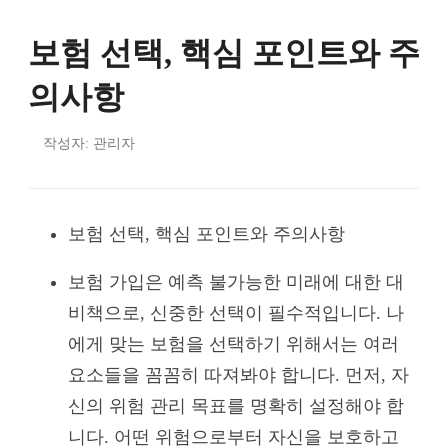
보험 선택, 핵심 포인트와 주
의사항
작성자: 관리자
보험 선택, 핵심 포인트와 주의사항
보험 가입은 예측 불가능한 미래에 대한 대
비책으로, 신중한 선택이 필수적입니다. 나
에게 맞는 보험을 선택하기 위해서는 여러
요소들을 꼼꼼히 따져봐야 합니다. 먼저, 자
신의 위험 관리 목표를 명확히 설정해야 합
니다. 어떤 위험으로부터 자신을 보호하고