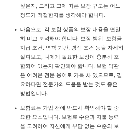
싶은지, 그리고 그에 따른 보장 규모는 어느
정도가 적절한지를 생각해야 합니다.
다음으로, 각 보험 상품의 보장 내용을 면밀
히 비교 분석해야 합니다. 보장 범위, 보험금
지급 조건, 면책 기간, 갱신 조건 등을 자세히
살펴보고, 나에게 필요한 보장이 충분히 포
함되어 있는지 확인해야 합니다. 보험 약관
은 어려운 전문 용어로 가득 차 있으므로, 필
요하다면 전문가의 도움을 받는 것도 좋은
방법입니다.
보험료는 가입 전에 반드시 확인해야 할 중
요한 요소입니다. 보험료 수준과 지불 능력
을 고려하여 자신에게 부담 없는 수준의 보